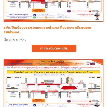
รฟม. ปิดเบี่ยงจราจรบนถนนรามคำแหง ฝั่งขาออก บริเวณซอย
รามคำแหง...
เริ่ม 26 พ.ย. 2565
รายละเอียดเพิ่มเติม