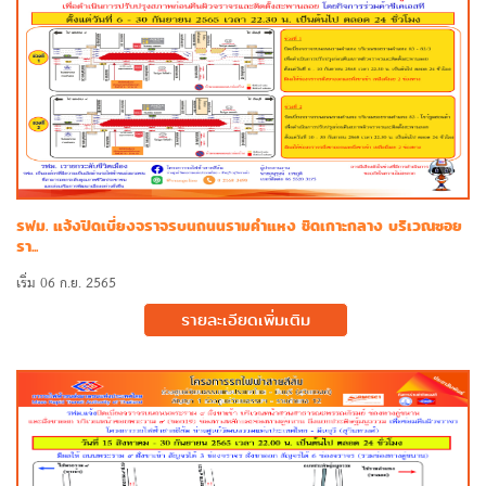
รฟม. แจ้งปิดเบี่ยงจราจรบนถนนรามคำแหง ชิดเกาะกลาง บริเวณซอย
รา...
เริ่ม 06 ก.ย. 2565
รายละเอียดเพิ่มเติม