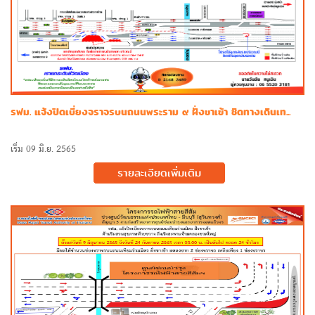
รฟม. แจ้งปิดเบี่ยงจราจรบนถนนพระราม ๙ ฝั่งขาเข้า ชิดทางเดินเท...
เริ่ม 09 มิ.ย. 2565
รายละเอียดเพิ่มเติม