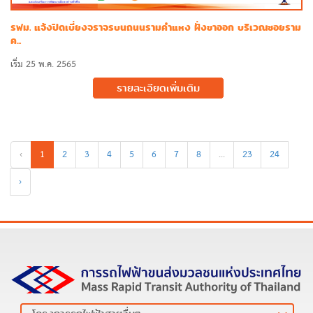
รฟม. แจ้งปิดเบี่ยงจราจรบนถนนรามคำแหง ฝั่งขาออก บริเวณซอยราม
ค...
เริ่ม 25 พ.ค. 2565
รายละเอียดเพิ่มเติม
‹
1
2
3
4
5
6
7
8
...
23
24
›