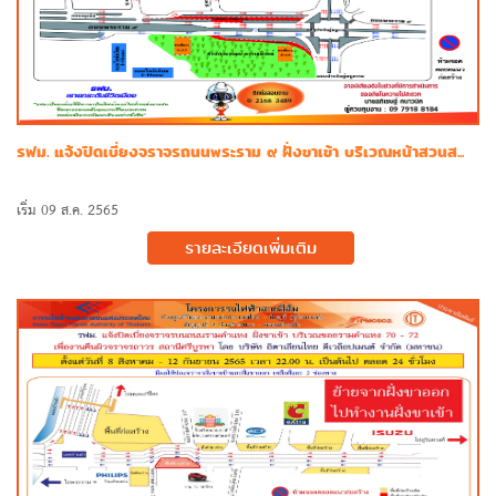
รฟม. แจ้งปิดเบี่ยงจราจรถนนพระราม ๙ ฝั่งขาเข้า บริเวณหน้าสวนส...
เริ่ม 09 ส.ค. 2565
รายละเอียดเพิ่มเติม