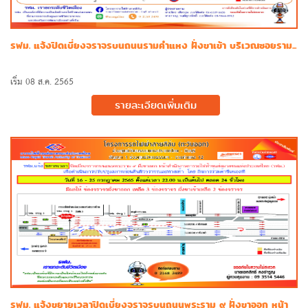
รฟม. แจ้งปิดเบี่ยงจราจรบนถนนรามคำแหง ฝั่งขาเข้า บริเวณซอยราม...
เริ่ม 08 ส.ค. 2565
รายละเอียดเพิ่มเติม
รฟม. แจ้งขยายเวลาปิดเบี่ยงจราจรบนถนนพระราม ๙ ฝั่งขาออก หน้า