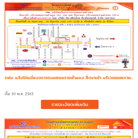
รฟม. แจ้งปิดเบี่ยงจราจรบนถนนรามคำแหง ฝั่งขาเข้า บริเวณซอยราม...
เริ่ม 30 พ.ค. 2565
รายละเอียดเพิ่มเติม