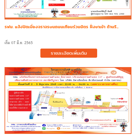
รฟม. แจ้งปิดเบี่ยงจราจรบนถนนเทียมร่วมมิตร ฝั่งขาเข้า ด้านริ...
เริ่ม 07 มิ.ย. 2565
รายละเอียดเพิ่มเติม