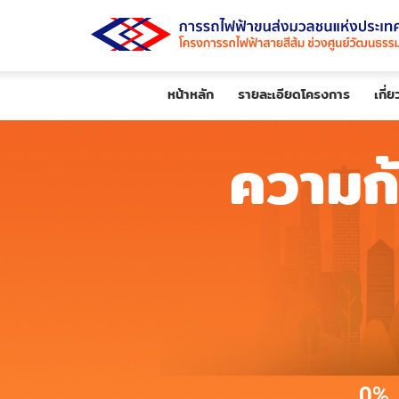
หน้าหลัก
รายละเอียดโครงการ
เกี่
ความก
0%