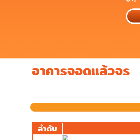
อาคารจอดแล้วจร
Previous
ลำดับ