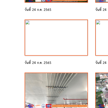
วันที่ 24 ก.ค. 2565
วันที่ 24
วันที่ 24 ก.ค. 2565
วันที่ 24