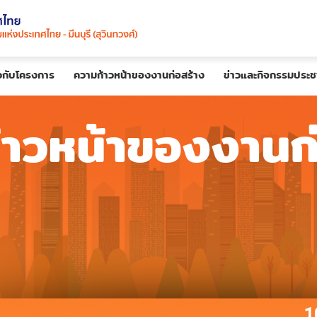
ยวกับโครงการ
ความก้าวหน้าของงานก่อสร้าง
ข่าวและกิจกรรมประชา
้าวหน้าของงานก่
1