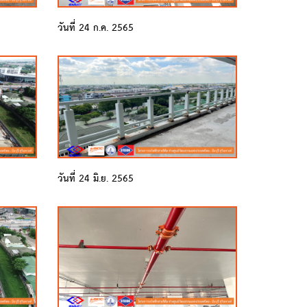
วันที่ 24 ก.ค. 2565
วันที่ 24 มิ.ย. 2565