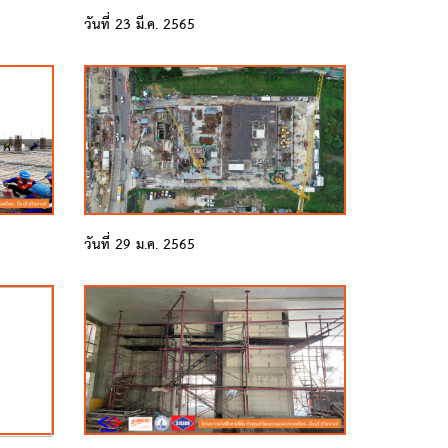
วันที่ 23 มี.ค. 2565
วันที่ 29 ม.ค. 2565