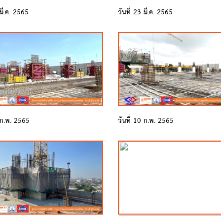
 มี.ค. 2565
วันที่ 23 มี.ค. 2565
0 ก.พ. 2565
วันที่ 10 ก.พ. 2565