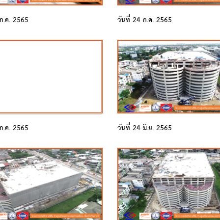
 ก.ค. 2565
วันที่ 24 ก.ค. 2565
 ก.ค. 2565
วันที่ 24 มิ.ย. 2565