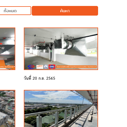
ค้นหา
วันที่ 20 ก.ย. 2565