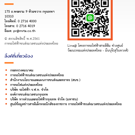
175 ถ.พระราม 9 ห้วยขวาง กรุงเทพฯ
10310
โทรศัพท์:
0 2716 4000
โทรสาร:
0 2716 4019
อีเมล:
pr@mrta.co.th
© สงวนลิขสิทธิ์ พ.ศ.2561
การรถไฟฟ้าขนส่งมวลชนแห่งประเทศไทย
Line@ โครงการรถไฟฟ้าสายสีส้ม ช่วงศูนย์
วัฒนธรรมแห่งประเทศไทย - มีนบุรี(สุวินทวงศ์)
ลิ้งค์ที่เกี่ยวข้อง
กระทรวงคมนาคม
การรถไฟฟ้าขนส่งมวลชนแห่งประเทศไทย
สำนักงานนโยบายและแผนการขนส่งและจราจร (สนข.)
การรถไฟแห่งประเทศไทย
บริษัท รถไฟฟ้า ร.ฟ.ท. จำกัด
องค์การขนส่งมวลชนกรุงเทพ
บริษัท ทางด่วนและรถไฟฟ้ากรุงเทพ จำกัด (มหาชน)
ศูนย์ข้อมูลข่าวสารอิเล็กทรอนิกส์ของราชการ การรถไฟฟ้าขนส่งมวลชนแห่งประเทศไทย