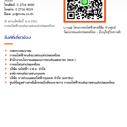
10310
โทรศัพท์:
0 2716 4000
โทรสาร:
0 2716 4019
อีเมล:
pr@mrta.co.th
© สงวนลิขสิทธิ์ พ.ศ.2561
การรถไฟฟ้าขนส่งมวลชนแห่งประเทศไทย
Line@ โครงการรถไฟฟ้าสายสีส้ม ช่วงศูนย์
วัฒนธรรมแห่งประเทศไทย - มีนบุรี(สุวินทวงศ์)
ลิ้งค์ที่เกี่ยวข้อง
กระทรวงคมนาคม
การรถไฟฟ้าขนส่งมวลชนแห่งประเทศไทย
สำนักงานนโยบายและแผนการขนส่งและจราจร (สนข.)
การรถไฟแห่งประเทศไทย
บริษัท รถไฟฟ้า ร.ฟ.ท. จำกัด
องค์การขนส่งมวลชนกรุงเทพ
บริษัท ทางด่วนและรถไฟฟ้ากรุงเทพ จำกัด (มหาชน)
ศูนย์ข้อมูลข่าวสารอิเล็กทรอนิกส์ของราชการ การรถไฟฟ้าขนส่งมวลชนแห่งประเทศไทย